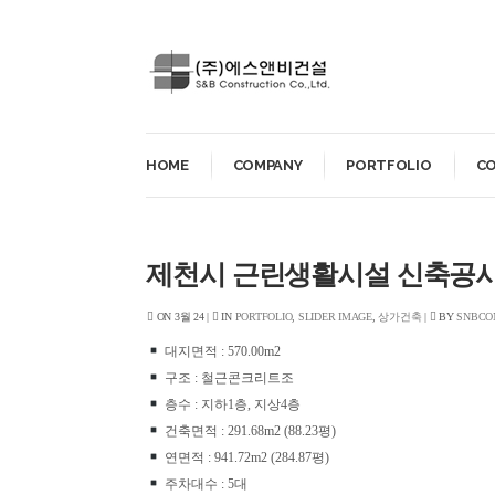
HOME
COMPANY
PORTFOLIO
C
제천시 근린생활시설 신축공
ON 3월 24 |
IN
PORTFOLIO
,
SLIDER IMAGE
,
상가건축
|
BY
SNBCO
대지면적 : 570.00m2
구조 : 철근콘크리트조
층수 : 지하1층, 지상4층
건축면적 : 291.68m2 (88.23평)
연면적 : 941.72m2 (284.87평)
주차대수 : 5대