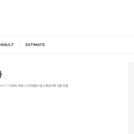
ONSULT
ESTIMATE
사
NST
|
WITH
제천시 근린생활시설 신축공사에
댓글 닫힘