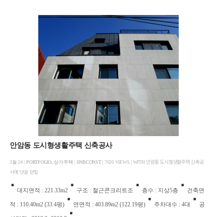
안암동 도시형생활주택 신축공사
3월 24 |
PORTFOLIO
,
상가주택
|
SNBCONST
| 7620 VIEWS | WITH
안암동 도시형생활주택 신축공
사에
댓글 닫힘
대지면적 : 221.33m2
구조 : 철근콘크리트조
층수 : 지상5층
건축면
적 : 110.40m2 (33.4평)
연면적 : 403.89m2 (122.19평)
주차대수 : 4대
공