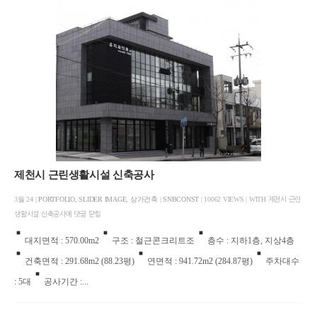
제천시 근린생활시설 신축공사
3월 24 |
PORTFOLIO
,
SLIDER IMAGE
,
상가건축
|
SNBCONST
| 10062 VIEWS | WITH
제천시 근린
생활시설 신축공사에
댓글 닫힘
대지면적 : 570.00m2
구조 : 철근콘크리트조
층수 : 지하1층, 지상4층
건축면적 : 291.68m2 (88.23평)
연면적 : 941.72m2 (284.87평)
주차대수
: 5대
공사기간 :...