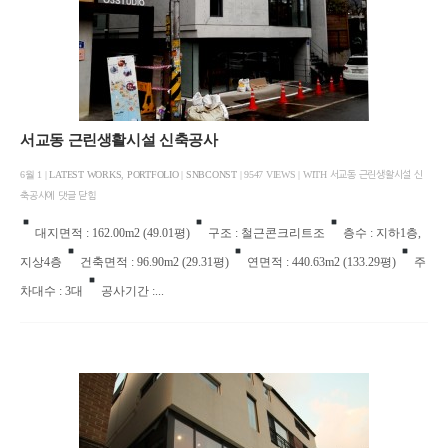
서교동 근린생활시설 신축공사
6월 1 |
LATEST WORKS
,
PORTFOLIO
|
SNBCONST
| 9547 VIEWS | WITH
서교동 근린생활시설 신
축공사에
댓글 닫힘
대지면적 : 162.00m2 (49.01평)
구조 : 철근콘크리트조
층수 : 지하1층,
지상4층
건축면적 : 96.90m2 (29.31평)
연면적 : 440.63m2 (133.29평)
주
차대수 : 3대
공사기간 :...