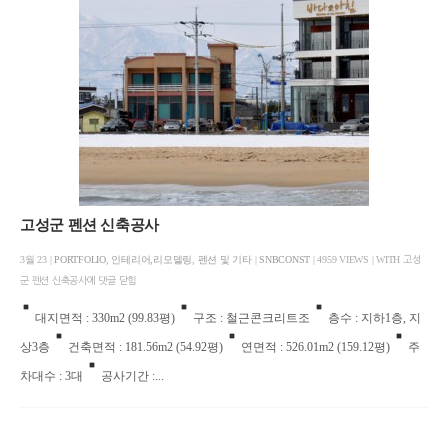
고성군 펜션 신축공사
3월 23 |
PORTFOLIO
,
인테리어,리모델링
,
펜션 및 기타
|
SNBCONST
| 4959 VIEWS | WITH
고성
군 펜션 신축공사에
댓글 닫힘
대지면적 : 330m2 (99.83평)
구조 : 철근콘크리트조
층수 : 지하1층, 지
상3층
건축면적 : 181.56m2 (54.92평)
연면적 : 526.01m2 (159.12평)
주
차대수 : 3대
공사기간 :...