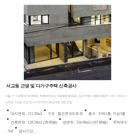
서교동 근생 및 다가구주택 신축공사
6월 17 |
LATEST WORKS
,
PORTFOLIO
,
SLIDER IMAGE
,
상가주택
|
SNBCONST
| 5971 VIEWS |
WITH
서교동 근생 및 다가구주택 신축공사에
댓글 닫힘
대지면적 : 215.20m2
구조 : 철근콘크리트조
층수 : 지하1층, 지상5층
건축면적 : 128.29m2 (38.80평)
연면적 : 554.98m2 (167.88평)
주차대수
: 5대
공사기간 :...