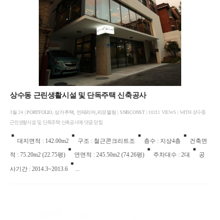
상수동 근린생활시설 및 단독주택 신축공사
3월 24 |
PORTFOLIO
,
상가주택
,
인테리어,리모델링
|
SNBCONST
| 10211 VIEWS | WITH
상수동
근린생활시설 및 단독주택 신축공사에
댓글 닫힘
대지면적 : 142.00m2
구조 : 철근콘크리트조
층수 : 지상4층
건축면
적 : 75.20m2 (22.75평)
연면적 : 245.50m2 (74.26평)
주차대수 : 2대
공
사기간 : 2014.3~2013.6
...