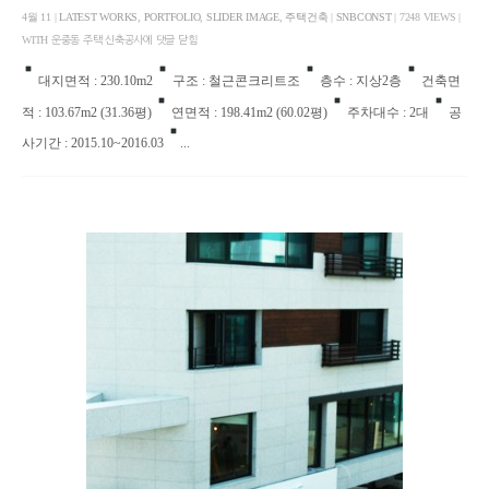
4월 11 |
LATEST WORKS
,
PORTFOLIO
,
SLIDER IMAGE
,
주택건축
|
SNBCONST
| 7248 VIEWS |
WITH
운중동 주택 신축공사에
댓글 닫힘
대지면적 : 230.10m2
구조 : 철근콘크리트조
층수 : 지상2층
건축면
적 : 103.67m2 (31.36평)
연면적 : 198.41m2 (60.02평)
주차대수 : 2대
공
사기간 : 2015.10~2016.03
...