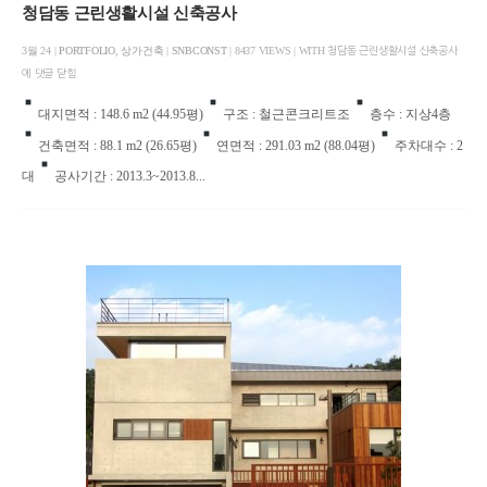
청담동 근린생활시설 신축공사
3월 24 |
PORTFOLIO
,
상가건축
|
SNBCONST
| 8437 VIEWS | WITH
청담동 근린생활시설 신축공사
에
댓글 닫힘
대지면적 : 148.6 m2 (44.95평)
구조 : 철근콘크리트조
층수 : 지상4층
건축면적 : 88.1 m2 (26.65평)
연면적 : 291.03 m2 (88.04평)
주차대수 : 2
대
공사기간 : 2013.3~2013.8...