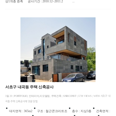
상1개층 증축
공사기간 : 2010.12~2011.2 ...
서초구 내곡동 주택 신축공사
3월 20 |
PORTFOLIO
,
인테리어,리모델링
,
주택건축
|
SNBCONST
| 5739 VIEWS | WITH
서초구 내
곡동 주택 신축공사에
댓글 닫힘
대지면적 : 365m2
구조 : 철근콘크리트조
층수 : 지상3층
건축면적 :