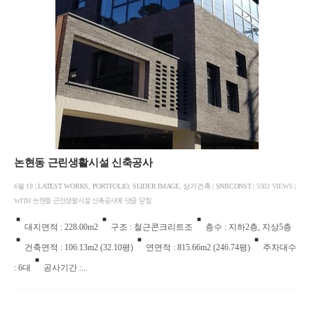
논현동 근린생활시설 신축공사
6월 18 |
LATEST WORKS
,
PORTFOLIO
,
SLIDER IMAGE
,
상가건축
|
SNBCONST
| 5502 VIEWS |
WITH
논현동 근린생활시설 신축공사에
댓글 닫힘
대지면적 : 228.00m2
구조 : 철근콘크리트조
층수 : 지하2층, 지상5층
건축면적 : 106.13m2 (32.10평)
연면적 : 815.66m2 (246.74평)
주차대수
: 6대
공사기간 :...