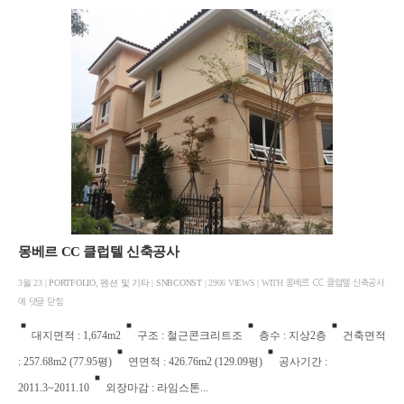
몽베르 CC 클럽텔 신축공사
3월 23 |
PORTFOLIO
,
펜션 및 기타
|
SNBCONST
| 2906 VIEWS | WITH
몽베르 CC 클럽텔 신축공사
에
댓글 닫힘
대지면적 : 1,674m2
구조 : 철근콘크리트조
층수 : 지상2층
건축면적
: 257.68m2 (77.95평)
연면적 : 426.76m2 (129.09평)
공사기간 :
2011.3~2011.10
외장마감 : 라임스톤...