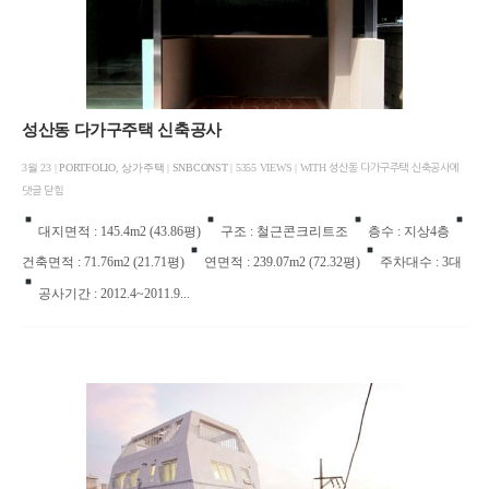
성산동 다가구주택 신축공사
3월 23 |
PORTFOLIO
,
상가주택
|
SNBCONST
| 5355 VIEWS | WITH
성산동 다가구주택 신축공사에
댓글 닫힘
대지면적 : 145.4m2 (43.86평)
구조 : 철근콘크리트조
층수 : 지상4층
건축면적 : 71.76m2 (21.71평)
연면적 : 239.07m2 (72.32평)
주차대수 : 3대
공사기간 : 2012.4~2011.9...