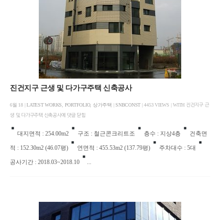
진건지구 근생 및 다가구주택 신축공사
6월 18 |
LATEST WORKS
,
PORTFOLIO
,
상가주택
|
SNBCONST
| 4453 VIEWS | WITH
진건지구 근
생 및 다가구주택 신축공사에
댓글 닫힘
대지면적 : 254.00m2
구조 : 철근콘크리트조
층수 : 지상4층
건축면
적 : 152.30m2 (46.07평)
연면적 : 455.53m2 (137.79평)
주차대수 : 5대
공사기간 : 2018.03~2018.10
...