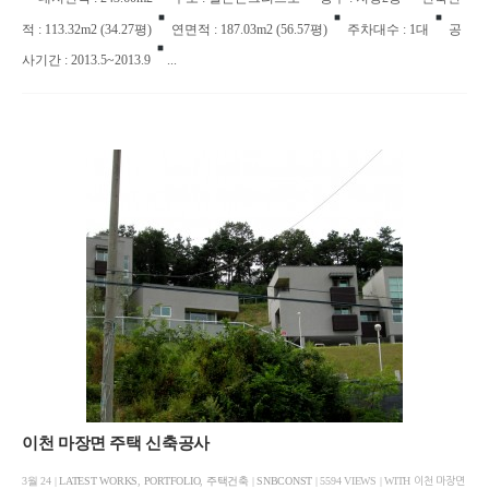
적 : 113.32m2 (34.27평)
연면적 : 187.03m2 (56.57평)
주차대수 : 1대
공
사기간 : 2013.5~2013.9
...
이천 마장면 주택 신축공사
3월 24 |
LATEST WORKS
,
PORTFOLIO
,
주택건축
|
SNBCONST
| 5594 VIEWS | WITH
이천 마장면