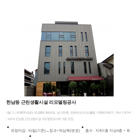
한남동 근린생활시설 리모델링공사
3월 23 |
PORTFOLIO
,
SLIDER IMAGE
,
상가건축
,
인테리어,리모델링
|
SNBCONST
| 5841 VIEWS
| WITH
한남동 근린생활시설 리모델링공사에
댓글 닫힘
외장마감 : 타일(기존)→징크+적삼목(변경)
층수 : 지하1층 지상4층 + 옥