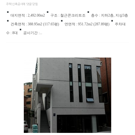
주택 신축공사에
댓글 닫힘
대지면적 : 2,492.00m2
구조 : 철근콘크리트조
층수 : 지하2층, 지상3층
건축면적 : 388.95m2 (117.65평)
연면적 : 951.72m2 (287.89평)
주차대
수 : 8대
공사기간 :...