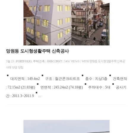
망원동 도시형생활주택 신축공사
3월 23 |
PORTFOLIO
,
주택건축
|
SNBCONST
| 5456 VIEWS | WITH
망원동 도시형생활주택 신축공
사에
댓글 닫힘
대지면적 : 149.4m2
구조 : 철근콘크리트조
층수 : 지상5층
건축면적
: 72.15m2 (21.83평)
연면적 : 245.24m2 (74.18평)
주차대수 : 5대
공사기
간 : 2011.3~2011.9
...