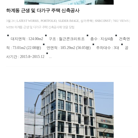
하계동 근생 및 다가구 주택 신축공사
3월 24 |
LATEST WORKS
,
PORTFOLIO
,
SLIDER IMAGE
,
상가주택
|
SNBCONST
| 7602 VIEWS |
WITH
하계동 근생 및 다가구 주택 신축공사에
댓글 닫힘
대지면적 : 124.00m2
구조 : 철근콘크리트조
층수 : 지상4층
건축면
적 : 73.01m2 (22.08평)
연면적 : 185.29m2 (56.05평)
주차대수 : 3대
공
사기간 : 2015.8~2015.12
...