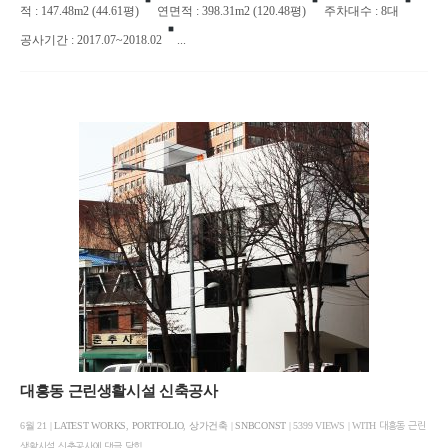
적 : 147.48m2 (44.61평)
연면적 : 398.31m2 (120.48평)
주차대수 : 8대
공사기간 : 2017.07~2018.02
...
대흥동 근린생활시설 신축공사
6월 21 |
LATEST WORKS
,
PORTFOLIO
,
상가건축
|
SNBCONST
| 5399 VIEWS | WITH
대흥동 근린
생활시설 신축공사에
댓글 닫힘