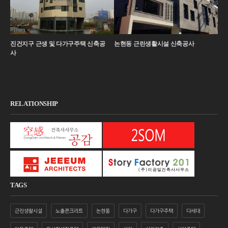
서교동 근생 및 다가구주택 신축공사
포천시 도시형생활주택 신축공사
대
RELATIONSHIP
TAGS
근린생활시설
노출콘크리트
논현동
다가구
다가구주택
다세대