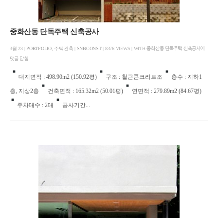
중화산동 단독주택 신축공사
3월 23 |
PORTFOLIO
,
주택건축
|
SNBCONST
| 8376 VIEWS | WITH
중화산동 단독주택 신축공사에
댓글 닫힘
대지면적 : 498.90m2 (150.92평)
구조 : 철근콘크리트조
층수 : 지하1
층, 지상2층
건축면적 : 165.32m2 (50.01평)
연면적 : 279.89m2 (84.67평)
주차대수 : 2대
공사기간...