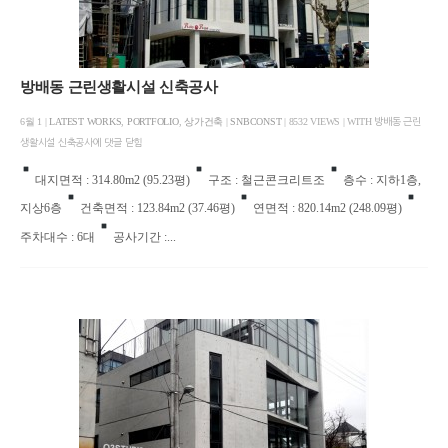
방배동 근린생활시설 신축공사
6월 1 |
LATEST WORKS
,
PORTFOLIO
,
상가건축
|
SNBCONST
| 8532 VIEWS | WITH
방배동 근린
생활시설 신축공사에
댓글 닫힘
대지면적 : 314.80m2 (95.23평)
구조 : 철근콘크리트조
층수 : 지하1층,
지상6층
건축면적 : 123.84m2 (37.46평)
연면적 : 820.14m2 (248.09평)
주차대수 : 6대
공사기간 :...