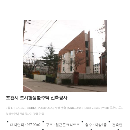
포천시 도시형생활주택 신축공사
6월 17 |
LATEST WORKS
,
PORTFOLIO
,
주택건축
|
SNBCONST
| 3918 VIEWS | WITH
포천시 도시
형생활주택 신축공사에
댓글 닫힘
대지면적 : 267.00m2
구조 : 철근콘크리트조
층수 : 지상4층
건축면