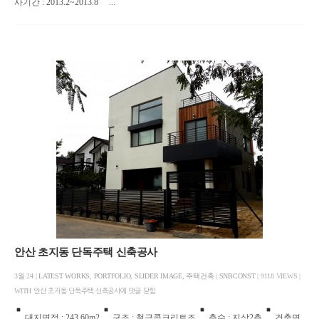
사기간 : 2013.2~2013.8
...
안산 초지동 단독주택 신축공사
3월 24 |
LATEST WORKS
,
PORTFOLIO
,
SLIDER IMAGE
,
주택건축
|
SNBCONST
| 9118 VIEWS |
WITH
안산 초지동 단독주택 신축공사에
댓글 닫힘
대지면적 : 243.60m2
구조 : 철근콘크리트조
층수 : 지상2층
건축면